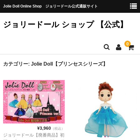
Jolie Doll Online Shop ジョリードール公式通販サイト
ジョリードール ショップ 【公式】
0
HOME
カテゴリー:
Jolie Doll【プリンセスシリーズ】
CATEGORY
【購入特典】不良品10個（無料）
【第八弾】
【第七弾】
¥3,960
【第六弾】
（税込）
ジョリードール【廃番商品】初