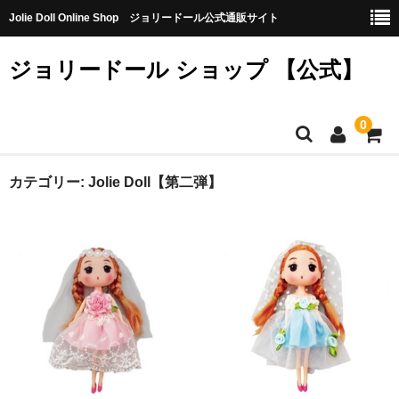
Jolie Doll Online Shop ジョリードール公式通販サイト
ジョリードール ショップ 【公式】
0
HOME
カテゴリー:
Jolie Doll【第二弾】
CATEGORY
【購入特典】不良品10個（無料）
【第八弾】
【第七弾】
【第六弾】