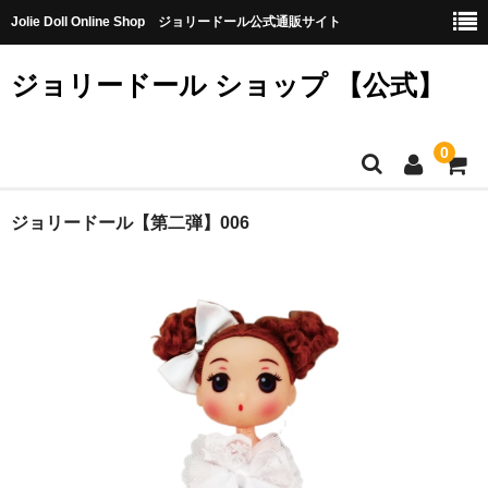
Jolie Doll Online Shop ジョリードール公式通販サイト
ジョリードール ショップ 【公式】
0
HOME
ジョリードール【第二弾】006
CATEGORY
【購入特典】不良品10個（無料）
【第八弾】
【第七弾】
【第六弾】