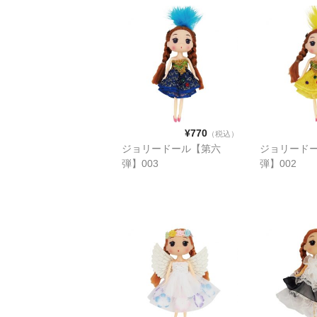
¥770
（税込）
ジョリードール【第六
ジョリード
弾】003
弾】002