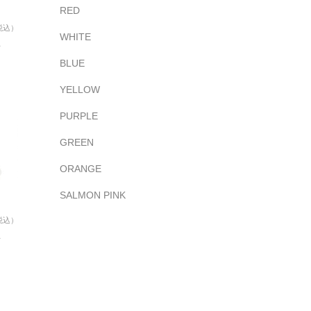
RED
税込）
WHITE
五
BLUE
YELLOW
PURPLE
GREEN
ORANGE
SALMON PINK
税込）
五