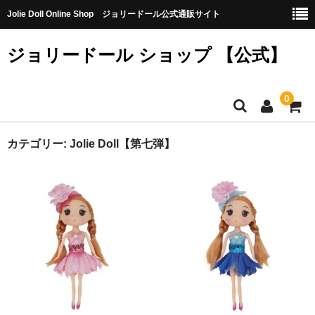
Jolie Doll Online Shop ジョリードール公式通販サイト
ジョリードール ショップ 【公式】
0
HOME
カテゴリー:
Jolie Doll【第七弾】
CATEGORY
【購入特典】不良品10個（無料）
【第八弾】
【第七弾】
【第六弾】