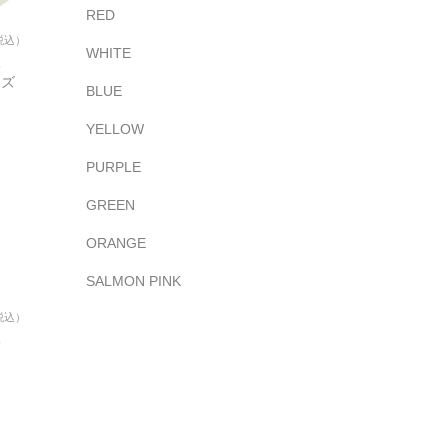
RED
税込）
WHITE
八
ーズ
BLUE
YELLOW
PURPLE
GREEN
ORANGE
SALMON PINK
税込）
二