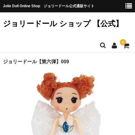
Jolie Doll Online Shop ジョリードール公式通販サイト
ジョリードール ショップ 【公式】
0
HOME
ジョリードール【第六弾】009
CATEGORY
【購入特典】不良品10個（無料）
【第八弾】
【第七弾】
【第六弾】