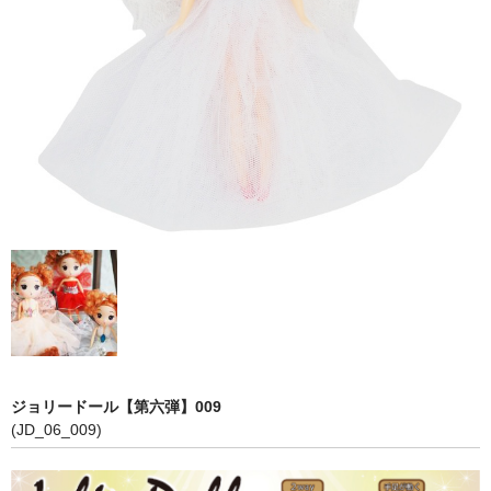
【第五弾】
【プリンセスシリーズ】
【第三弾】
【第二弾】
【第一弾】
COLOR
PINK
RED
WHITE
ジョリードール【第六弾】009
BLUE
(JD_06_009)
YELLOW