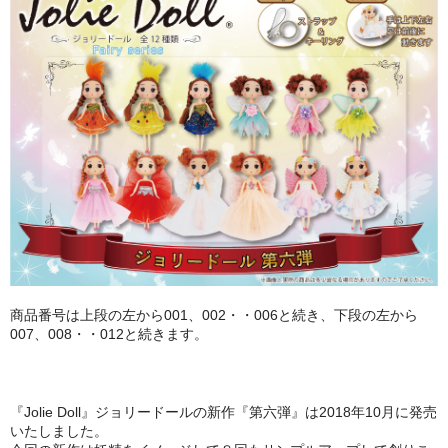
PURPLE
GREEN
ORANGE
SALMON PINK
ABOUT
CONTACT
商品番号は上段の左から001、002・・006と続き、下段の左から
007、008・・012と続きます。
『Jolie Doll』ジョリードールの新作『第六弾』は2018年10月に発売
いたしました。