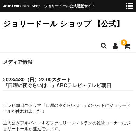
Jolie Doll Online Shop ジョリードール公式通販サイト
ジョリードール ショップ 【公式】
0
HOME
メディア情報
CATEGORY
2023/4/30（日）22:00スタート
『日曜の夜ぐらいは…』ABCテレビ・テレビ朝日
【購入特典】不良品10個（無料）
【第八弾】
テレビ朝日のドラマ『日曜の夜ぐらいは…』のセットにジョリード
ールが使われました！
【第七弾】
主人公がアルバイトするファミリーレストランの雑貨コーナーにジ
【第六弾】
ョリードールが並んでいます。