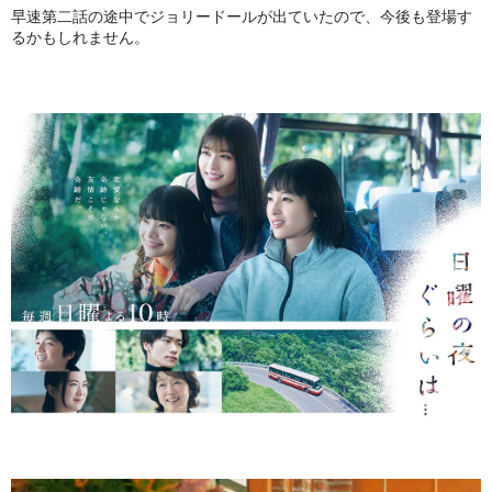
【第五弾】
早速第二話の途中でジョリードールが出ていたので、今後も登場す
るかもしれません。
【プリンセスシリーズ】
【第三弾】
【第二弾】
【第一弾】
COLOR
PINK
RED
WHITE
BLUE
YELLOW