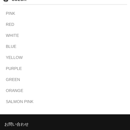
PINK
RED
WHITE
BLUE
YELLOW
PURPLE
GREEN
ORANGE
SALMON PINK
お問い合わせ