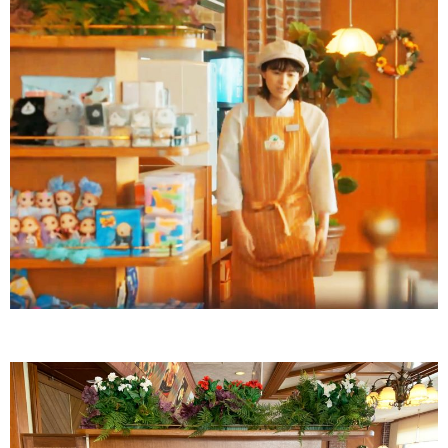
PURPLE
GREEN
ORANGE
SALMON PINK
ABOUT
CONTACT