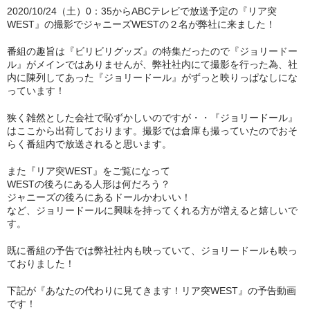
2020/10/24（土）0：35からABCテレビで放送予定の『リア突
WEST』の撮影でジャニーズWESTの２名が弊社に来ました！
番組の趣旨は『ビリビリグッズ』の特集だったので『ジョリードー
ル』がメインではありませんが、弊社社内にて撮影を行った為、社
内に陳列してあった『ジョリードール』がずっと映りっぱなしにな
っています！
狭く雑然とした会社で恥ずかしいのですが・・『ジョリードール』
はここから出荷しております。撮影では倉庫も撮っていたのでおそ
らく番組内で放送されると思います。
また『リア突WEST』をご覧になって
WESTの後ろにある人形は何だろう？
ジャニーズの後ろにあるドールかわいい！
など、ジョリードールに興味を持ってくれる方が増えると嬉しいで
す。
既に番組の予告では弊社社内も映っていて、ジョリードールも映っ
ておりました！
下記が『あなたの代わりに見てきます！リア突WEST』の予告動画
です！