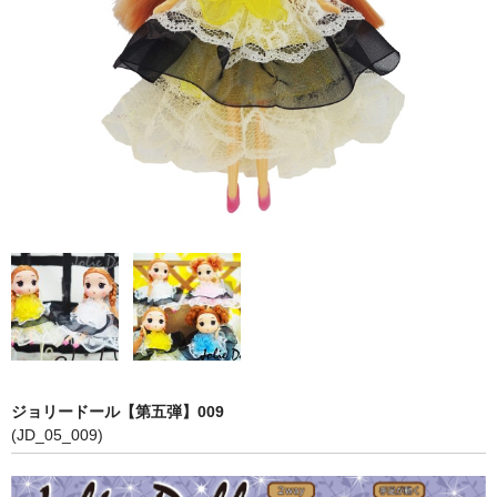
【第五弾】
【プリンセスシリーズ】
【第三弾】
【第二弾】
【第一弾】
COLOR
PINK
RED
WHITE
ジョリードール【第五弾】009
BLUE
(JD_05_009)
YELLOW