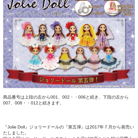
PURPLE
GREEN
ORANGE
SALMON PINK
ABOUT
CONTACT
商品番号は上段の左から001、002・・006と続き、下段の左から
007、008・・012と続きます。
『Jolie Doll』ジョリードールの『第五弾』は2017年７月から発売い
たしました。