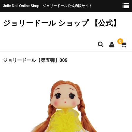
Jolie Doll Online Shop ジョリードール公式通販サイト
ジョリードール ショップ 【公式】
0
HOME
ジョリードール【第五弾】009
CATEGORY
【購入特典】不良品10個（無料）
【第八弾】
【第七弾】
【第六弾】