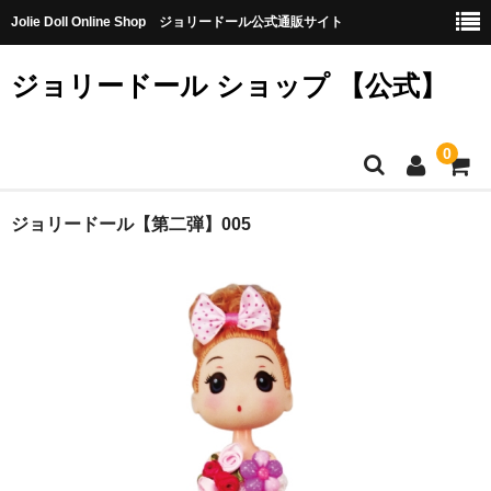
Jolie Doll Online Shop ジョリードール公式通販サイト
ジョリードール ショップ 【公式】
0
HOME
ジョリードール【第二弾】005
CATEGORY
【購入特典】不良品10個（無料）
【第八弾】
【第七弾】
【第六弾】