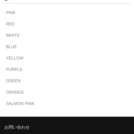
PINK
RED
WHITE
BLUE
YELLOW
PURPLE
GREEN
ORANGE
SALMON PINK
お問い合わせ