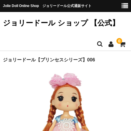
Jolie Doll Online Shop ジョリードール公式通販サイト
ジョリードール ショップ 【公式】
0
HOME
ジョリードール【プリンセスシリーズ】006
CATEGORY
【購入特典】不良品10個（無料）
【第八弾】
【第七弾】
【第六弾】