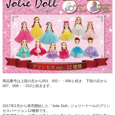
PURPLE
GREEN
ORANGE
SALMON PINK
ABOUT
CONTACT
商品番号は上段の左から001、002・・006と続き、下段の左から
007、008・・012と続きます。
2017年2月から発売開始した『Jolie Doll』ジョリードールのプリン
セスバージョン12種類です。