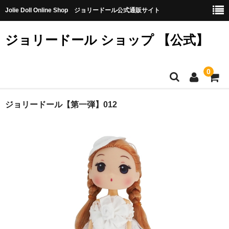
Jolie Doll Online Shop ジョリードール公式通販サイト
ジョリードール ショップ 【公式】
0
HOME
ジョリードール【第一弾】012
CATEGORY
【購入特典】不良品10個（無料）
【第八弾】
【第七弾】
【第六弾】