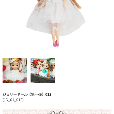
【第五弾】
【プリンセスシリーズ】
【第三弾】
【第二弾】
【第一弾】
COLOR
PINK
RED
WHITE
ジョリードール【第一弾】012
BLUE
(JD_01_012)
YELLOW