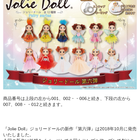
PURPLE
GREEN
ORANGE
SALMON PINK
ABOUT
CONTACT
商品番号は上段の左から001、002・・006と続き、下段の左から
007、008・・012と続きます。
『Jolie Doll』ジョリードールの新作『第六弾』は2018年10月に発売
いたしました。