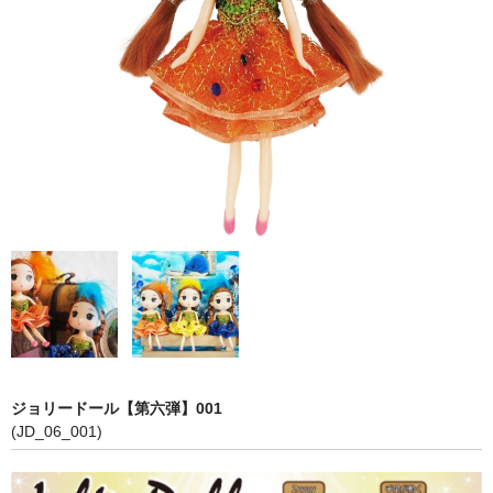
【第五弾】
【プリンセスシリーズ】
【第三弾】
【第二弾】
【第一弾】
COLOR
PINK
RED
WHITE
ジョリードール【第六弾】001
BLUE
(JD_06_001)
YELLOW