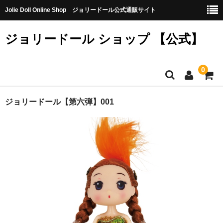
Jolie Doll Online Shop ジョリードール公式通販サイト
ジョリードール ショップ 【公式】
0
HOME
ジョリードール【第六弾】001
CATEGORY
【購入特典】不良品10個（無料）
【第八弾】
【第七弾】
【第六弾】