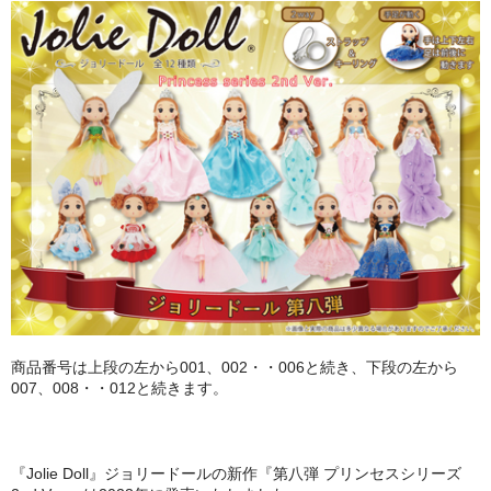
PURPLE
GREEN
ORANGE
SALMON PINK
ABOUT
CONTACT
商品番号は上段の左から001、002・・006と続き、下段の左から
007、008・・012と続きます。
『Jolie Doll』ジョリードールの新作『第八弾 プリンセスシリーズ