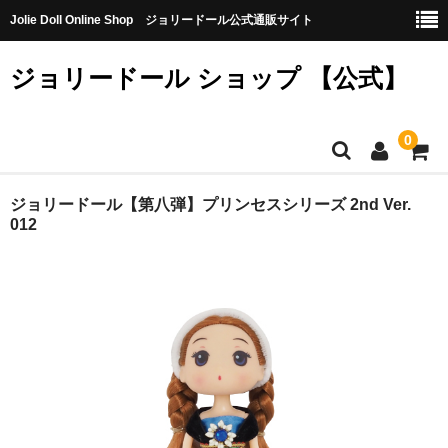
Jolie Doll Online Shop ジョリードール公式通販サイト
ジョリードール ショップ 【公式】
0
HOME
ジョリードール【第八弾】プリンセスシリーズ 2nd Ver.
012
CATEGORY
【購入特典】不良品10個（無料）
【第八弾】
【第七弾】
【第六弾】